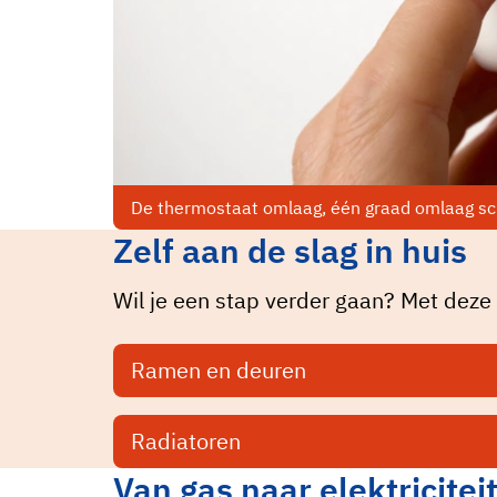
De thermostaat omlaag, één graad omlaag sch
Zelf aan de slag in huis
Wil je een stap verder gaan? Met deze
Ramen en deuren
Radiatoren
Van gas naar elektricitei