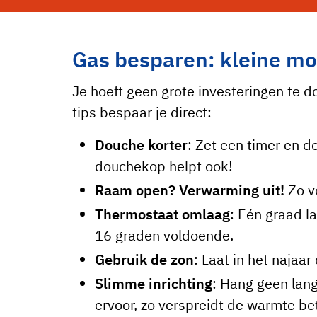
toestemming geeft
Accepteer cookie
Gas besparen: kleine moe
Je hoeft geen grote investeringen te 
tips bespaar je direct:
Douche korter
: Zet een timer en 
douchekop helpt ook!
Raam open?
Verwarming uit!
Zo vo
Thermostaat omlaag
: Eén graad la
16 graden voldoende.
Gebruik de zon
: Laat in het najaa
Slimme inrichting
: Hang geen lang
ervoor, zo verspreidt de warmte be