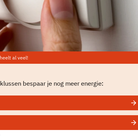
eelt al veel!
 klussen bespaar je nog meer energie:
t