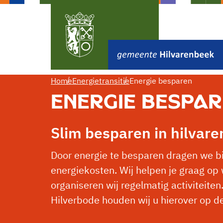
Home
Energietransitie
Energie besparen
ENERGIE BESPA
Slim besparen in hilvar
Door energie te besparen dragen we bi
energiekosten. Wij helpen je graag op 
Door woningen beter te
organiseren wij regelmatig activiteite
isoleren en energie te
besparen, maken we onze
Hilverbode houden wij u hierover op d
We willen je graag
gemeente klaar voor de
mogen deze video a
toekomst.